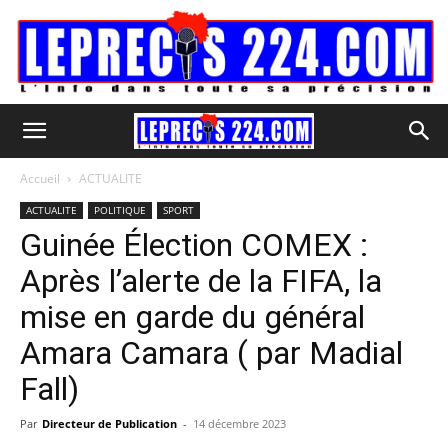
Accueil
ACTUALITE
ACTUALITE
POLITIQUE
SPORT
Guinée Élection COMEX :
Après l’alerte de la FIFA, la
mise en garde du général
Amara Camara ( par Madial
Fall)
Par
Directeur de Publication
-
14 décembre 2023