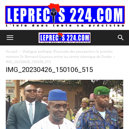
Accueil
Dialogue politique :Poursuite des pourparlers le premier
ministre Dr Bernard Goumou arrive au centre islamique de Donka
IMG_20230426_150106_515
IMG_20230426_150106_515