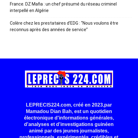
France. DZ Mafia : un chef présumé du réseau criminel
interpellé en Algérie
Colère chez les prestataires d’EDG : “Nous voulons être
reconnus après des années de service”
LEPRECIS224.com, créé en 2023,par
Mamadou Dian Bah, est un quotidien
électronique d'informations générales,
d'analyses et d'investigations guinéen
animé par des jeunes journalistes,
professionnels, expérimentés, crédibles et