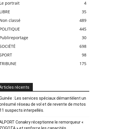
Le portrait
4
LIBRE
35
Non classé
489
POLITIQUE
445
Publireportage
30
SOCIÉTÉ
698
SPORT
98
TRIBUNE
175
Articles récents
Guinée : Les services spéciaux démantèlent un
présumé réseau de vol et de revente de motos
11 suspects interpellés.
ALPORT Conakry réceptionne le remorqueur «
ZOGOTA » et renforce les capacités