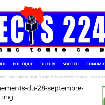
EIL
POLITIQUE
CULTURE
SOCIÉTÉ
ÉCONOMIE
re : Alpha Mamadou Baldé, rescapé, témoigne devant le tribunal
Guineepro
nements-du-28-septembre-
.png