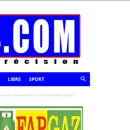
LIBRE
SPORT
ces-des-evenements-du-28-septembre-Alpha-