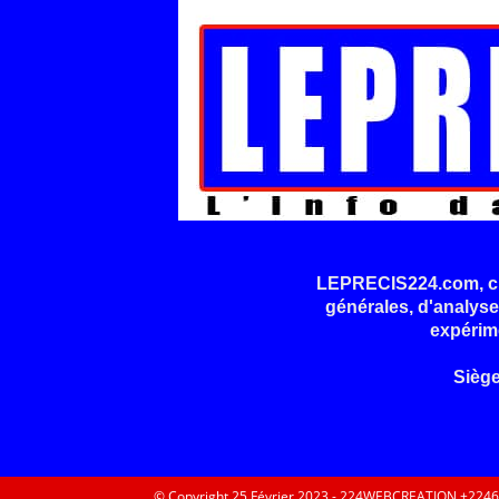
LEPRECIS224.com, cré
générales, d'analyse
expérim
Sièg
© Copyright 25 Février 2023 - 224WEBCREATION +224