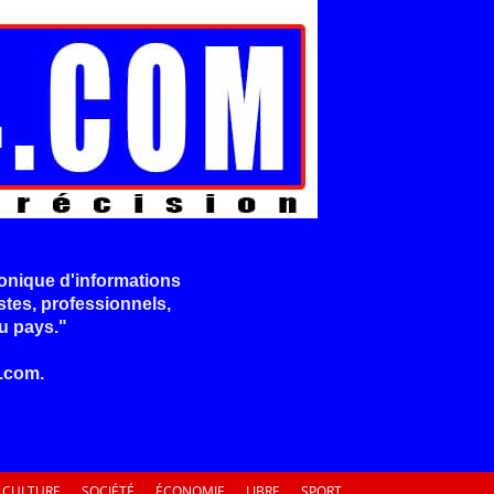
onique d'informations
stes, professionnels,
u pays."
.com.
CULTURE
SOCIÉTÉ
ÉCONOMIE
LIBRE
SPORT