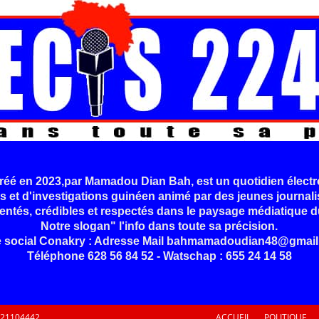
é en 2023,par Mamadou Dian Bah, est un quotidien électr
s et d'investigations guinéen animé par des jeunes journali
entés, crédibles et respectés dans le paysage médiatique d
Notre slogan" l'info dans toute sa précision.
e social Conakry : Adresse Mail bahmamadoudian48@gmail
Téléphone 628 56 84 52 - Watschap : 655 24 14 58
621104442
ACCUEIL
POLITIQUE