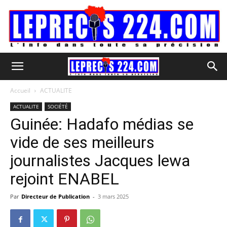
Accueil
ACTUALITE
ACTUALITE
SOCIÉTÉ
Guinée: Hadafo médias se
vide de ses meilleurs
journalistes Jacques lewa
rejoint ENABEL
Par
Directeur de Publication
-
3 mars 2025