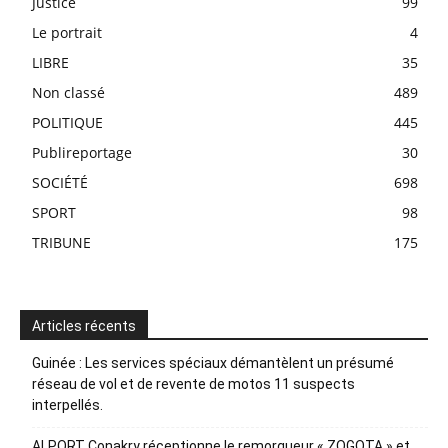
Justice
99
Le portrait
4
LIBRE
35
Non classé
489
POLITIQUE
445
Publireportage
30
SOCIÉTÉ
698
SPORT
98
TRIBUNE
175
Articles récents
Guinée : Les services spéciaux démantèlent un présumé
réseau de vol et de revente de motos 11 suspects
interpellés.
ALPORT Conakry réceptionne le remorqueur « ZOGOTA » et