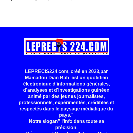
LEPRECIS224.com, créé en 2023,par
Mamadou Dian Bah, est un quotidien
électronique d'informations générales,
d'analyses et d'investigations guinéen
animé par des jeunes journalistes,
professionnels, expérimentés, crédibles et
respectés dans le paysage médiatique du
pays."
Notre slogan" l'info dans toute sa
précision.