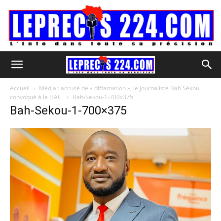
Accueil
Média : accusé de « diffamation », le journaliste Bah Sékou
convoqué à la HAC
Bah-Sekou-1-700x375
Bah-Sekou-1-700×375