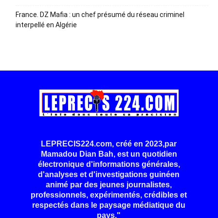
France. DZ Mafia : un chef présumé du réseau criminel
interpellé en Algérie
LEPRECIS224.com, créé en 2023,par
Mamadou Dian Bah, est un quotidien
électronique d'informations générales,
d'analyses et d'investigations guinéen
animé par des jeunes journalistes,
professionnels, expérimentés, crédibles et
respectés dans le paysage médiatique du
pays."