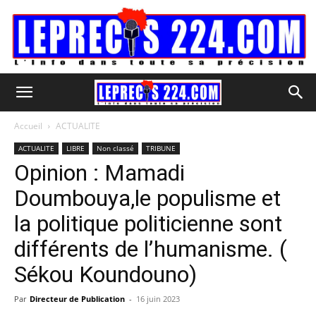
Accueil
ACTUALITE
ACTUALITE
LIBRE
Non classé
TRIBUNE
Opinion : Mamadi
Doumbouya,le populisme et
la politique politicienne sont
différents de l’humanisme. (
Sékou Koundouno)
Par
Directeur de Publication
-
16 juin 2023