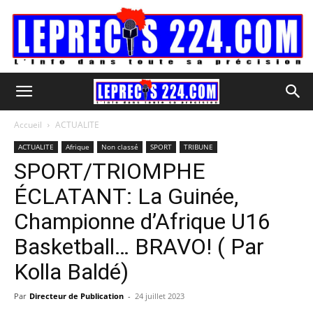
Accueil
ACTUALITE
ACTUALITE
Afrique
Non classé
SPORT
TRIBUNE
SPORT/TRIOMPHE
ÉCLATANT: La Guinée,
Championne d’Afrique U16
Basketball… BRAVO! ( Par
Kolla Baldé)
Par
Directeur de Publication
-
24 juillet 2023