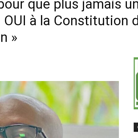
, pour que plus jamais u
on
OUI à la Constitution d
n »