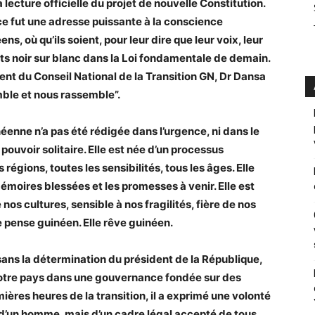
 lecture officielle du projet de nouvelle Constitution.
 ce fut une adresse puissante à la conscience
s, où qu’ils soient, pour leur dire que leur voix, leur
its noir sur blanc dans la Loi fondamentale de demain.
dent du Conseil National de la Transition GN, Dr Dansa
ble et nous rassemble”.
néenne n’a pas été rédigée dans l’urgence, ni dans le
pouvoir solitaire. Elle est née d’un processus
 régions, toutes les sensibilités, tous les âges. Elle
 mémoires blessées et les promesses à venir. Elle est
os cultures, sensible à nos fragilités, fière de nos
e pense guinéen. Elle rêve guinéen.
sans la détermination du président de la République,
tre pays dans une gouvernance fondée sur des
mières heures de la transition, il a exprimé une volonté
e d’un homme, mais d’un cadre légal accepté de tous.