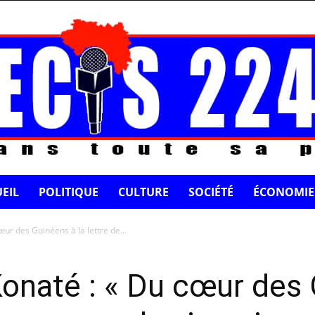
EIL
POLITIQUE
CULTURE
SOCIÉTÉ
ÉCONOMIE
r des Guinéens à la lettre de...
naté : « Du cœur des 