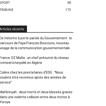
SPORT
98
TRIBUNE
175
Articles récents
De ministre à porte-parole du Gouvernement : le
parcours de Faya François Bourouno, nouveau
visage de la communication gouvernementale
France. DZ Mafia : un chef présumé du réseau
criminel interpellé en Algérie
Colère chez les prestataires d’EDG : “Nous
voulons être reconnus après des années de
service”
Maférinyah : deux morts et deux blessés graves
dans une violente collision entre deux motos à
Yoroya