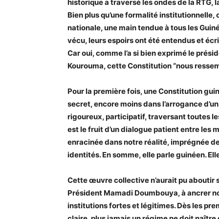
historique a traversé les ondes de la RTG, la
Bien plus qu’une formalité institutionnelle,
nationale, une main tendue à tous les Guinéen
vécu, leurs espoirs ont été entendus et écr
Car oui, comme l’a si bien exprimé le prési
Kourouma, cette Constitution “nous ressem
Pour la première fois, une Constitution gui
secret, encore moins dans l’arrogance d’un 
rigoureux, participatif, traversant toutes les
est le fruit d’un dialogue patient entre les
enracinée dans notre réalité, imprégnée de n
identités. En somme, elle parle guinéen. Ell
Cette œuvre collective n’aurait pu aboutir 
Président Mamadi Doumbouya, à ancrer no
institutions fortes et légitimes. Dès les pre
claire, plus jamais un régime ne doit naîtr