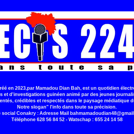
é en 2023,par Mamadou Dian Bah, est un quotidien électr
s et d'investigations guinéen animé par des jeunes journali
entés, crédibles et respectés dans le paysage médiatique d
Notre slogan" l'info dans toute sa précision.
e social Conakry : Adresse Mail bahmamadoudian48@gmail
Téléphone 628 56 84 52 - Watschap : 655 24 14 58