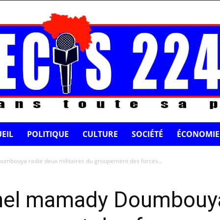
EIL
POLITIQUE
CULTURE
SOCIÉTÉ
ÉCONOMIE
umbouya radie deux militaires du groupement des forces...
onel mamady Doumbouya