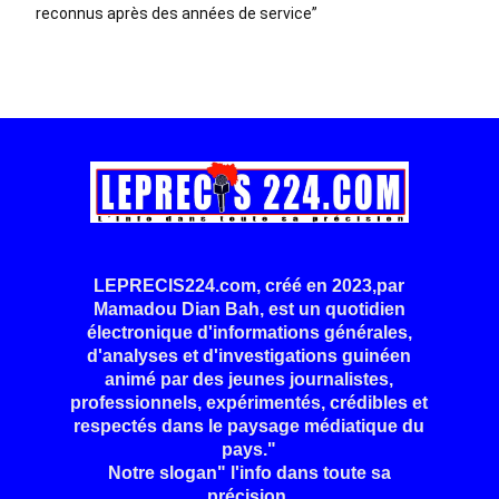
reconnus après des années de service”
LEPRECIS224.com, créé en 2023,par
Mamadou Dian Bah, est un quotidien
électronique d'informations générales,
d'analyses et d'investigations guinéen
animé par des jeunes journalistes,
professionnels, expérimentés, crédibles et
respectés dans le paysage médiatique du
pays."
Notre slogan" l'info dans toute sa
précision.