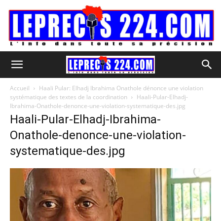
Accueil
Haali Pular: Elhadj Ibrahima Onathole dénonce une violation
systématique des textes de la coordination
Haali-Pular-Elhadj-
Ibrahima-Onathole-denonce-une-violation-systematique-des.jpg
Haali-Pular-Elhadj-Ibrahima-
Onathole-denonce-une-violation-
systematique-des.jpg