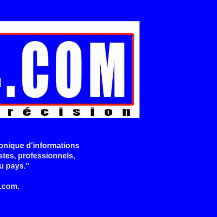
onique d'informations
stes, professionnels,
u pays."
.com.