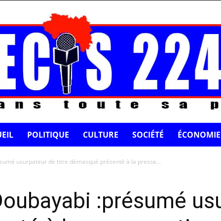
EIL
POLITIQUE
CULTURE
SOCIÉTÉ
ÉCONOMIE
sumé usurpateur de titre démasqué présenté à la presse...
Doubayabi :présumé usu