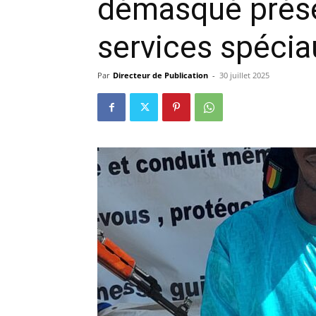
démasqué présen
précisi
services spécia
Par
Directeur de Publication
-
30 juillet 2025