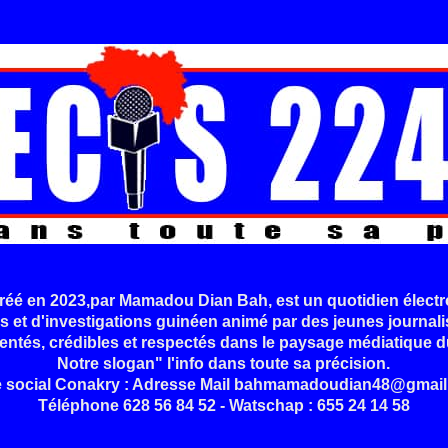
é en 2023,par Mamadou Dian Bah, est un quotidien électr
s et d'investigations guinéen animé par des jeunes journali
entés, crédibles et respectés dans le paysage médiatique d
Notre slogan" l'info dans toute sa précision.
e social Conakry : Adresse Mail bahmamadoudian48@gmail
Téléphone 628 56 84 52 - Watschap : 655 24 14 58