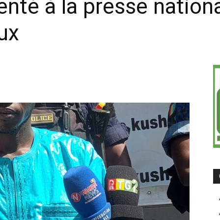
té à la presse nationa
on
ux