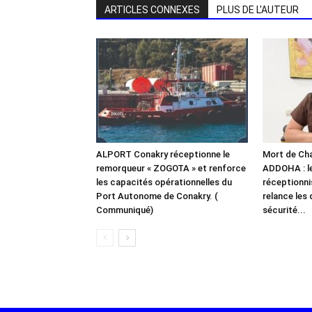
ARTICLES CONNEXES
PLUS DE L'AUTEUR
ALPORT Conakry réceptionne le
Mort de Chal
remorqueur « ZOGOTA » et renforce
ADDOHA : l
les capacités opérationnelles du
réceptionn
Port Autonome de Conakry. (
relance les 
Communiqué)
sécurité...